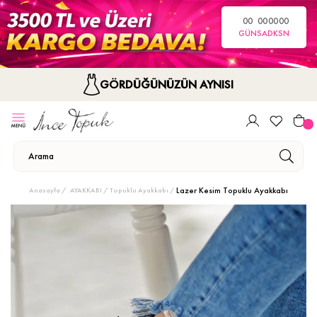
00
00
00
00
GÜN
SA
DK
SN
GÖRDÜĞÜNÜZÜN AYNISI
Lazer Kesim Topuklu Ayakkabı
Anasayfa
AYAKKABI
Topuklu Ayakkabı