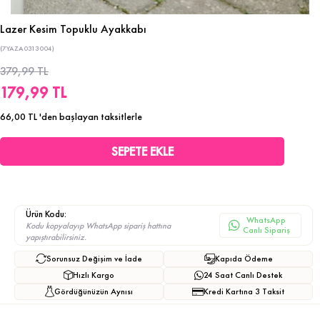
Lazer Kesim Topuklu Ayakkabı
(7YAZA0313004)
379,99 TL
179,99 TL
66,00 TL
'den başlayan taksitlerle
Ürün Kodu:
WhatsApp
Kodu kopyalayıp WhatsApp sipariş hattına
Canlı Sipariş
yapıştırabilirsiniz.
Sorunsuz Değişim ve İade
Kapıda Ödeme
Hızlı Kargo
24 Saat Canlı Destek
Gördüğünüzün Aynısı
Kredi Kartına 3 Taksit