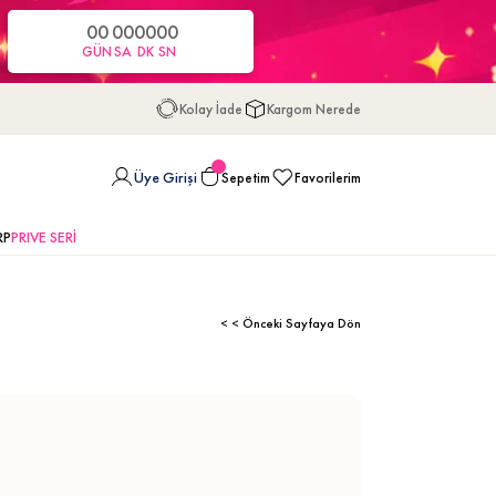
00
00
00
00
GÜN
SA
DK
SN
Kolay İade
Kargom Nerede
Üye Girişi
Sepetim
Favorilerim
RP
PRIVE SERİ
< < Önceki Sayfaya Dön