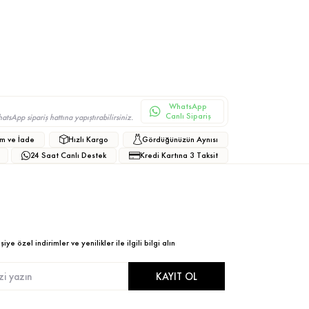
WhatsApp
Canlı Sipariş
sApp sipariş hattına yapıştırabilirsiniz.
m ve İade
Hızlı Kargo
Gördüğünüzün Aynısı
24 Saat Canlı Destek
Kredi Kartına 3 Taksit
ye özel indirimler ve yenilikler ile ilgili bilgi alın
KAYIT OL