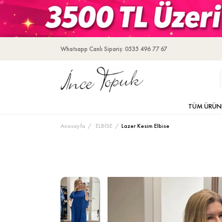
Whatsapp Canlı Sipariş: 0535 496 77 67
TÜM ÜRÜN
Anasayfa
ELBİSE
Lazer Kesim Elbise