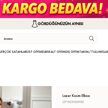
GÖRDÜĞÜNÜZÜN AYNISI
LER
ÇOK SATANLAR
ÜST GİYİM
ELBİSE
ALT GİYİM
DIŞ GİYİM
TAKIM/TULUM
EŞA
Lazer Kesim Elbise
(0Y1923026908)