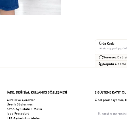
Ürün Kodu:
Kodu kopyalayıp What
Sorunsuz Değişi
Kapıda Ödeme
İADE, DEĞİŞİM, KULLANICI SÖZLEŞMESİ
E-BÜLTENE KAYIT OL
Gizlilik ve Çerezler
Özel promosyonlar, kişi
Üyelik Sözleşmesi
KVKK Aydınlatma Metni
İade Prosedürü
ETK Aydınlatma Metni