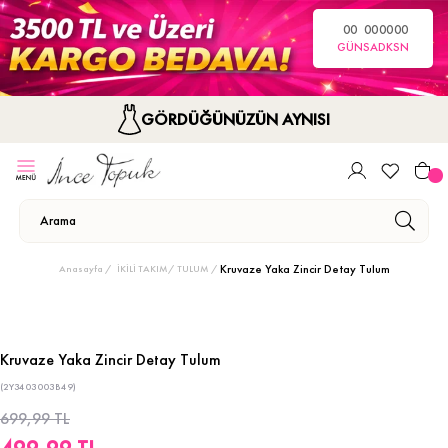
00
00
00
00
GÜN
SA
DK
SN
GÖRDÜĞÜNÜZÜN AYNISI
Kruvaze Yaka Zincir Detay Tulum
Anasayfa
İKİLİ TAKIM/ TULUM
Kruvaze Yaka Zincir Detay Tulum
(2Y3403003B49)
699,99 TL