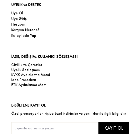
ÜYELİK ve DESTEK
Üye Ol
Üye Girişi
Hesabım
Kargom Nerede?
Kolay İade Yap
İADE, DEĞİŞİM, KULLANICI SÖZLEŞMESİ
Gizlilik ve Çerezler
Üyelik Sözleşmesi
KVKK Aydınlatma Metni
İade Prosedürü
ETK Aydınlatma Metni
E-BÜLTENE KAYIT OL
Özel promosyonlar, kişiye özel indirimler ve yenilikler ile ilgili bilgi alın
KAYIT OL