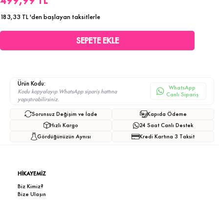
499,99 TL
183,33 TL
'den başlayan taksitlerle
Ürün Kodu:
WhatsApp
Kodu kopyalayıp WhatsApp sipariş hattına
Canlı Sipariş
yapıştırabilirsiniz.
Sorunsuz Değişim ve İade
Kapıda Ödeme
Hızlı Kargo
24 Saat Canlı Destek
Gördüğünüzün Aynısı
Kredi Kartına 3 Taksit
HİKAYEMİZ
Biz Kimiz?
Bize Ulaşın