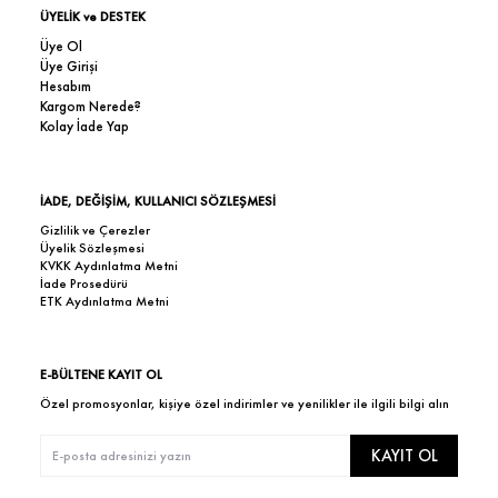
ÜYELİK ve DESTEK
Üye Ol
Üye Girişi
Hesabım
Kargom Nerede?
Kolay İade Yap
İADE, DEĞİŞİM, KULLANICI SÖZLEŞMESİ
Gizlilik ve Çerezler
Üyelik Sözleşmesi
KVKK Aydınlatma Metni
İade Prosedürü
ETK Aydınlatma Metni
E-BÜLTENE KAYIT OL
Özel promosyonlar, kişiye özel indirimler ve yenilikler ile ilgili bilgi alın
KAYIT OL