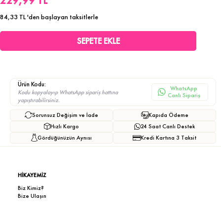
229,99 TL
84,33 TL
'den başlayan taksitlerle
Ürün Kodu:
WhatsApp
Kodu kopyalayıp WhatsApp sipariş hattına
Canlı Sipariş
yapıştırabilirsiniz.
Sorunsuz Değişim ve İade
Kapıda Ödeme
Hızlı Kargo
24 Saat Canlı Destek
Gördüğünüzün Aynısı
Kredi Kartına 3 Taksit
HİKAYEMİZ
Biz Kimiz?
Bize Ulaşın