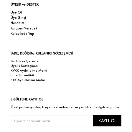
ÜYELİK ve DESTEK
Üye Ol
Üye Girişi
Hesabım
Kargom Nerede?
Kolay İade Yap
İADE, DEĞİŞİM, KULLANICI SÖZLEŞMESİ
Gizlilik ve Çerezler
Üyelik Sözleşmesi
KVKK Aydınlatma Metni
İade Prosedürü
ETK Aydınlatma Metni
E-BÜLTENE KAYIT OL
Özel promosyonlar, kişiye özel indirimler ve yenilikler ile ilgili bilgi alın
KAYIT OL