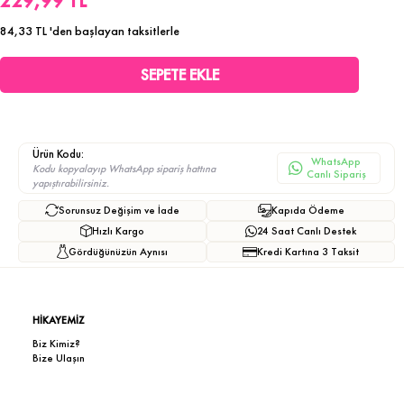
229,99 TL
84,33 TL
'den başlayan taksitlerle
Ürün Kodu:
WhatsApp
Kodu kopyalayıp WhatsApp sipariş hattına
Canlı Sipariş
yapıştırabilirsiniz.
Sorunsuz Değişim ve İade
Kapıda Ödeme
Hızlı Kargo
24 Saat Canlı Destek
Gördüğünüzün Aynısı
Kredi Kartına 3 Taksit
HİKAYEMİZ
Biz Kimiz?
Bize Ulaşın