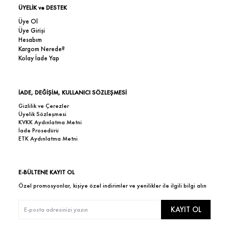
ÜYELİK ve DESTEK
Üye Ol
Üye Girişi
Hesabım
Kargom Nerede?
Kolay İade Yap
İADE, DEĞİŞİM, KULLANICI SÖZLEŞMESİ
Gizlilik ve Çerezler
Üyelik Sözleşmesi
KVKK Aydınlatma Metni
İade Prosedürü
ETK Aydınlatma Metni
E-BÜLTENE KAYIT OL
Özel promosyonlar, kişiye özel indirimler ve yenilikler ile ilgili bilgi alın
KAYIT OL