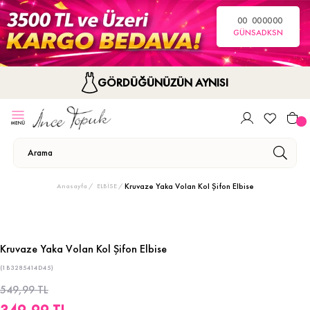
00
00
00
00
GÜN
SA
DK
SN
GÖRDÜĞÜNÜZÜN AYNISI
Kruvaze Yaka Volan Kol Şifon Elbise
Anasayfa
ELBİSE
Kruvaze Yaka Volan Kol Şifon Elbise
(1B3285414D45)
549,99 TL