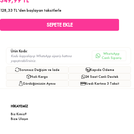
349,99 TL
128,33 TL
'den başlayan taksitlerle
Ürün Kodu:
WhatsApp
Kodu kopyalayıp WhatsApp sipariş hattına
Canlı Sipariş
yapıştırabilirsiniz.
Sorunsuz Değişim ve İade
Kapıda Ödeme
Hızlı Kargo
24 Saat Canlı Destek
Gördüğünüzün Aynısı
Kredi Kartına 3 Taksit
HİKAYEMİZ
Biz Kimiz?
Bize Ulaşın