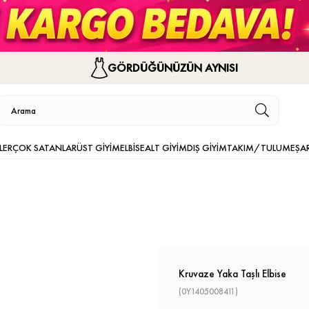
GÖRDÜĞÜNÜZÜN AYNISI
LER
ÇOK SATANLAR
ÜST GİYİM
ELBİSE
ALT GİYİM
DIŞ GİYİM
TAKIM/TULUM
EŞA
Kruvaze Yaka Taşlı Elbise
(0Y1405008411)