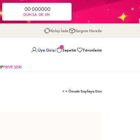
00
00
00
00
GÜN
SA
DK
SN
Kolay İade
Kargom Nerede
Üye Girişi
Sepetim
Favorilerim
RP
PRIVE SERİ
< < Önceki Sayfaya Dön