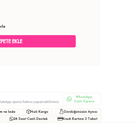
rle
WhatsApp
Canlı Sipariş
sApp sipariş hattına yapıştırabilirsiniz.
m ve İade
Hızlı Kargo
Gördüğünüzün Aynısı
24 Saat Canlı Destek
Kredi Kartına 3 Taksit