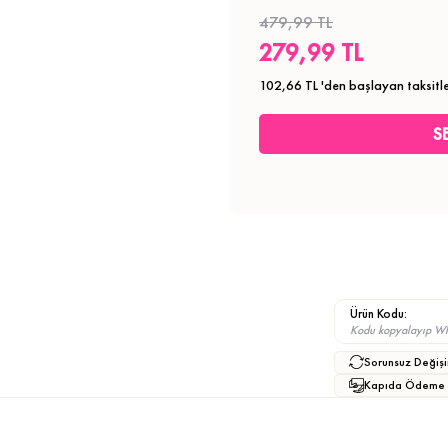
479,99 TL
279,99 TL
102,66 TL
'den başlayan taksitle
Ürün Kodu:
Kodu kopyalayıp What
Sorunsuz Değişi
Kapıda Ödeme