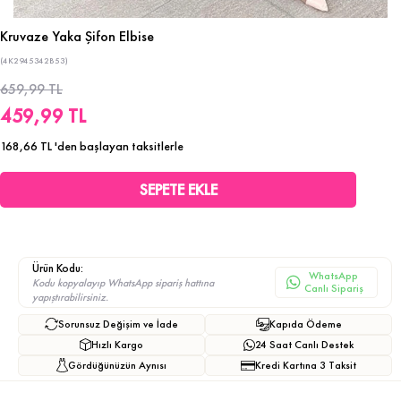
Kruvaze Yaka Şifon Elbise
(4K2945342B53)
659,99 TL
459,99 TL
168,66 TL
'den başlayan taksitlerle
Ürün Kodu:
WhatsApp
Kodu kopyalayıp WhatsApp sipariş hattına
Canlı Sipariş
yapıştırabilirsiniz.
Sorunsuz Değişim ve İade
Kapıda Ödeme
Hızlı Kargo
24 Saat Canlı Destek
Gördüğünüzün Aynısı
Kredi Kartına 3 Taksit