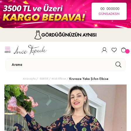
00
00
00
00
GÜN
SA
DK
SN
GÖRDÜĞÜNÜZÜN AYNISI
Kruvaze Yaka Şifon Elbise
Anasayfa
ELBİSE
Midi Elbise