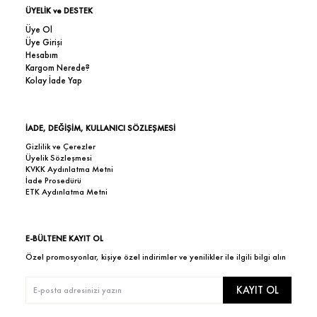
ÜYELİK ve DESTEK
Üye Ol
Üye Girişi
Hesabım
Kargom Nerede?
Kolay İade Yap
İADE, DEĞİŞİM, KULLANICI SÖZLEŞMESİ
Gizlilik ve Çerezler
Üyelik Sözleşmesi
KVKK Aydınlatma Metni
İade Prosedürü
ETK Aydınlatma Metni
E-BÜLTENE KAYIT OL
Özel promosyonlar, kişiye özel indirimler ve yenilikler ile ilgili bilgi alın
KAYIT OL