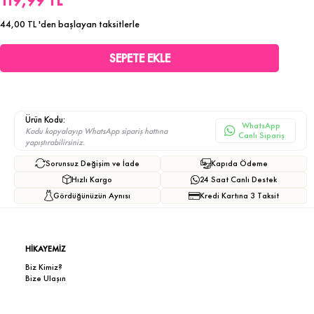
119,99 TL
44,00 TL
'den başlayan taksitlerle
Ürün Kodu:
WhatsApp
Kodu kopyalayıp WhatsApp sipariş hattına
Canlı Sipariş
yapıştırabilirsiniz.
Sorunsuz Değişim ve İade
Kapıda Ödeme
Hızlı Kargo
24 Saat Canlı Destek
Gördüğünüzün Aynısı
Kredi Kartına 3 Taksit
HİKAYEMİZ
Biz Kimiz?
Bize Ulaşın