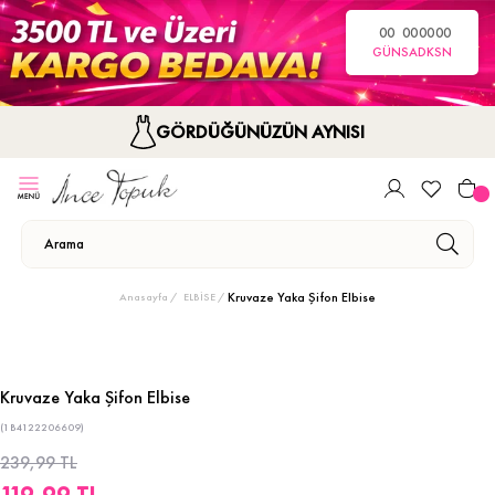
00
00
00
00
GÜN
SA
DK
SN
GÖRDÜĞÜNÜZÜN AYNISI
Kruvaze Yaka Şifon Elbise
Anasayfa
ELBİSE
Kruvaze Yaka Şifon Elbise
(1B4122206609)
239,99 TL