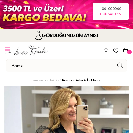
00
00
00
00
GÜN
SA
DK
SN
GÖRDÜĞÜNÜZÜN AYNISI
Kruvaze Yaka Ofis Elbise
Anasayfa
ELBİSE