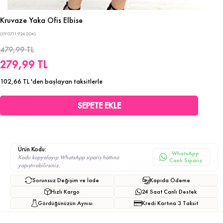
Kruvaze Yaka Ofis Elbise
(0Y0711924004)
479,99 TL
279,99 TL
102,66 TL
'den başlayan taksitlerle
Ürün Kodu:
WhatsApp
Kodu kopyalayıp WhatsApp sipariş hattına
Canlı Sipariş
yapıştırabilirsiniz.
Sorunsuz Değişim ve İade
Kapıda Ödeme
Hızlı Kargo
24 Saat Canlı Destek
Gördüğünüzün Aynısı
Kredi Kartına 3 Taksit