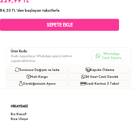
229,99 TL
84,33 TL
'den başlayan taksitlerle
Ürün Kodu:
WhatsApp
Kodu kopyalayıp WhatsApp sipariş hattına
Canlı Sipariş
yapıştırabilirsiniz.
Sorunsuz Değişim ve İade
Kapıda Ödeme
Hızlı Kargo
24 Saat Canlı Destek
Gördüğünüzün Aynısı
Kredi Kartına 3 Taksit
HİKAYEMİZ
Biz Kimiz?
Bize Ulaşın