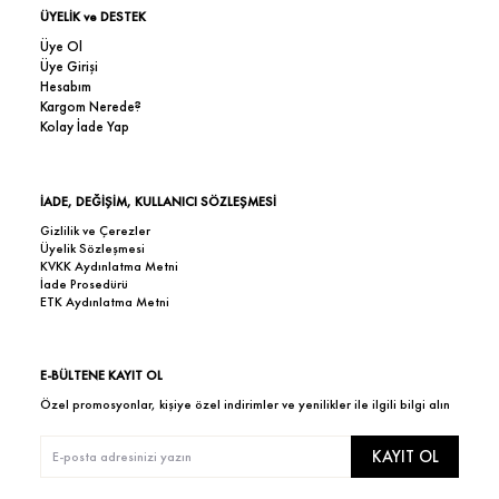
ÜYELİK ve DESTEK
Üye Ol
Üye Girişi
Hesabım
Kargom Nerede?
Kolay İade Yap
İADE, DEĞİŞİM, KULLANICI SÖZLEŞMESİ
Gizlilik ve Çerezler
Üyelik Sözleşmesi
KVKK Aydınlatma Metni
İade Prosedürü
ETK Aydınlatma Metni
E-BÜLTENE KAYIT OL
Özel promosyonlar, kişiye özel indirimler ve yenilikler ile ilgili bilgi alın
KAYIT OL