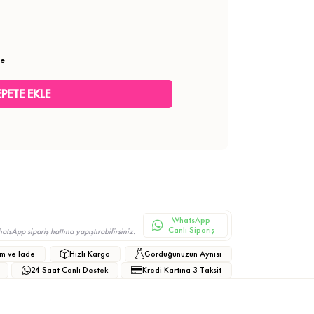
le
WhatsApp
Canlı Sipariş
sApp sipariş hattına yapıştırabilirsiniz.
m ve İade
Hızlı Kargo
Gördüğünüzün Aynısı
24 Saat Canlı Destek
Kredi Kartına 3 Taksit