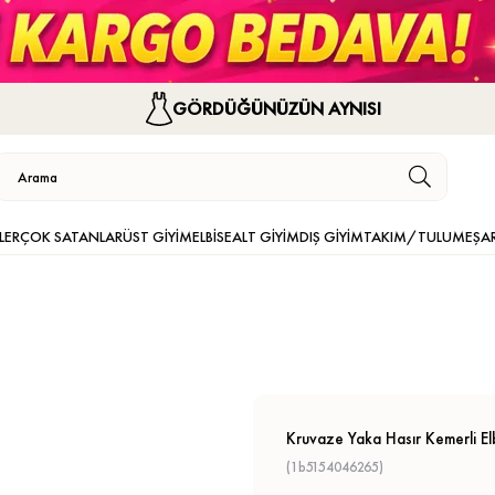
GÖRDÜĞÜNÜZÜN AYNISI
LER
ÇOK SATANLAR
ÜST GİYİM
ELBİSE
ALT GİYİM
DIŞ GİYİM
TAKIM/TULUM
EŞA
Kruvaze Yaka Hasır Kemerli El
(1b5154046265)