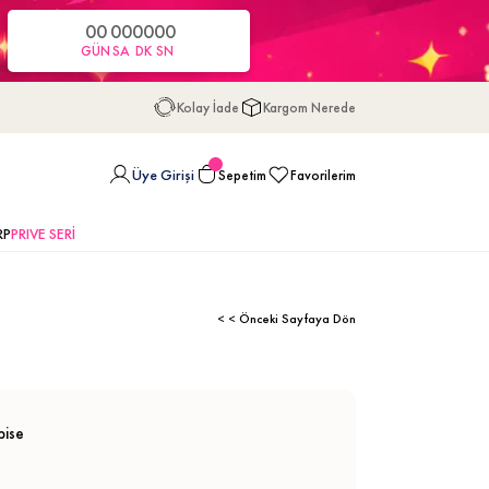
00
00
00
00
GÜN
SA
DK
SN
Kolay İade
Kargom Nerede
Üye Girişi
Sepetim
Favorilerim
RP
PRIVE SERİ
< < Önceki Sayfaya Dön
bise