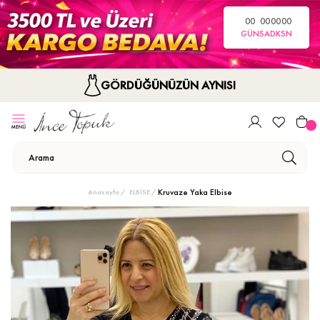
00
00
00
00
GÜN
SA
DK
SN
GÖRDÜĞÜNÜZÜN AYNISI
Kruvaze Yaka Elbise
Anasayfa
ELBİSE