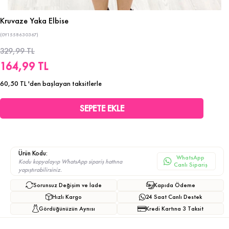
Kruvaze Yaka Elbise
(0Y1558630367)
329,99 TL
164,99 TL
60,50 TL
'den başlayan taksitlerle
Ürün Kodu:
WhatsApp
Kodu kopyalayıp WhatsApp sipariş hattına
Canlı Sipariş
yapıştırabilirsiniz.
Sorunsuz Değişim ve İade
Kapıda Ödeme
Hızlı Kargo
24 Saat Canlı Destek
Gördüğünüzün Aynısı
Kredi Kartına 3 Taksit