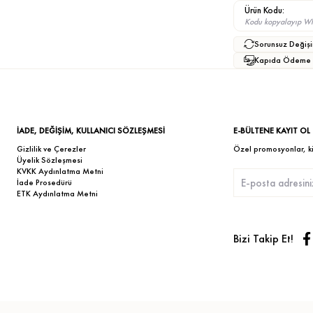
Ürün Kodu:
Kodu kopyalayıp What
Sorunsuz Değişi
Kapıda Ödeme
İADE, DEĞİŞİM, KULLANICI SÖZLEŞMESİ
E-BÜLTENE KAYIT OL
Gizlilik ve Çerezler
Özel promosyonlar, kişi
Üyelik Sözleşmesi
KVKK Aydınlatma Metni
İade Prosedürü
ETK Aydınlatma Metni
Bizi Takip Et!