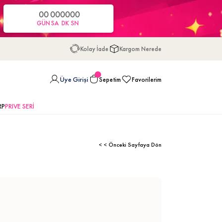
00
00
00
00
GÜN
SA
DK
SN
Kolay İade
Kargom Nerede
Üye Girişi
Sepetim
Favorilerim
RP
PRIVE SERİ
< < Önceki Sayfaya Dön