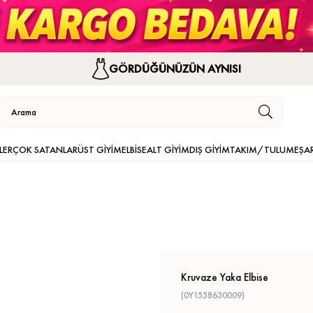
GÖRDÜĞÜNÜZÜN AYNISI
LER
ÇOK SATANLAR
ÜST GİYİM
ELBİSE
ALT GİYİM
DIŞ GİYİM
TAKIM/TULUM
EŞA
Kruvaze Yaka Elbise
(0Y1558630009)