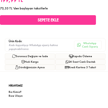
199,99 TL
73,33 TL
'den başlayan taksitlerle
Ürün Kodu:
WhatsApp
Kodu kopyalayıp WhatsApp sipariş hattına
Canlı Sipariş
yapıştırabilirsiniz.
Sorunsuz Değişim ve İade
Kapıda Ödeme
Hızlı Kargo
24 Saat Canlı Destek
Gördüğünüzün Aynısı
Kredi Kartına 3 Taksit
HİKAYEMİZ
Biz Kimiz?
Bize Ulaşın