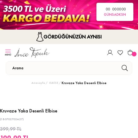
00
00
00
00
GÜN
SA
DK
SN
GÖRDÜĞÜNÜZÜN AYNISI
Kruvaze Yaka Desenli Elbise
Anasayfa
ELBİSE
Kruvaze Yaka Desenli Elbise
(1B0702702A27)
399,99 TL