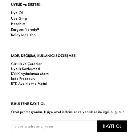
ÜYELİK ve DESTEK
Üye Ol
Üye Girişi
Hesabım
Kargom Nerede?
Kolay İade Yap
İADE, DEĞİŞİM, KULLANICI SÖZLEŞMESİ
Gizlilik ve Çerezler
Üyelik Sözleşmesi
KVKK Aydınlatma Metni
İade Prosedürü
ETK Aydınlatma Metni
E-BÜLTENE KAYIT OL
Özel promosyonlar, kişiye özel indirimler ve yenilikler ile ilgili bilgi alın
KAYIT OL