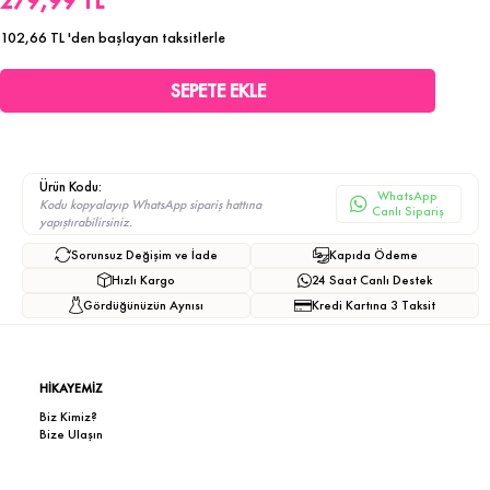
279,99 TL
102,66 TL
'den başlayan taksitlerle
Ürün Kodu:
WhatsApp
Kodu kopyalayıp WhatsApp sipariş hattına
Canlı Sipariş
yapıştırabilirsiniz.
Sorunsuz Değişim ve İade
Kapıda Ödeme
Hızlı Kargo
24 Saat Canlı Destek
Gördüğünüzün Aynısı
Kredi Kartına 3 Taksit
HİKAYEMİZ
Biz Kimiz?
Bize Ulaşın