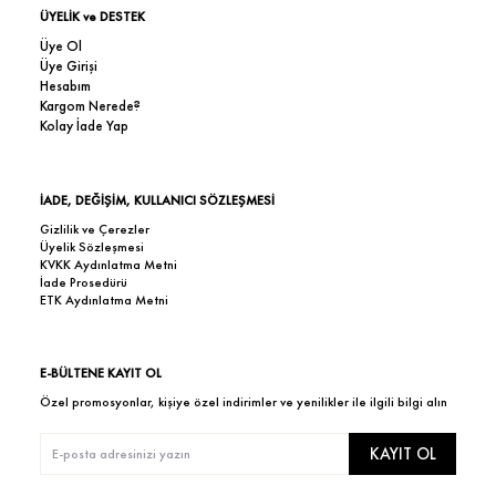
ÜYELİK ve DESTEK
Üye Ol
Üye Girişi
Hesabım
Kargom Nerede?
Kolay İade Yap
İADE, DEĞİŞİM, KULLANICI SÖZLEŞMESİ
Gizlilik ve Çerezler
Üyelik Sözleşmesi
KVKK Aydınlatma Metni
İade Prosedürü
ETK Aydınlatma Metni
E-BÜLTENE KAYIT OL
Özel promosyonlar, kişiye özel indirimler ve yenilikler ile ilgili bilgi alın
KAYIT OL