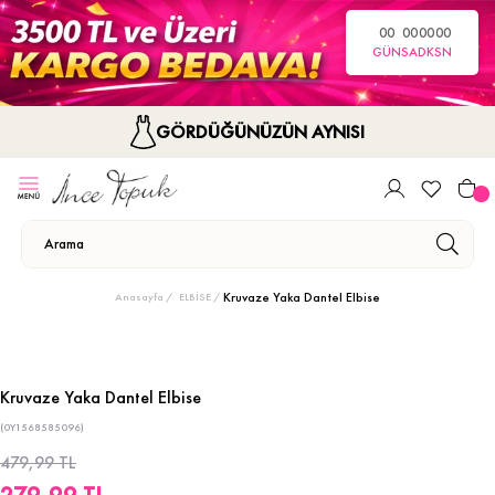
00
00
00
00
GÜN
SA
DK
SN
GÖRDÜĞÜNÜZÜN AYNISI
Kruvaze Yaka Dantel Elbise
Anasayfa
ELBİSE
Kruvaze Yaka Dantel Elbise
(0Y1568585096)
479,99 TL