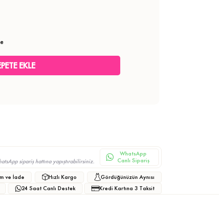
le
WhatsApp
Canlı Sipariş
sApp sipariş hattına yapıştırabilirsiniz.
m ve İade
Hızlı Kargo
Gördüğünüzün Aynısı
24 Saat Canlı Destek
Kredi Kartına 3 Taksit