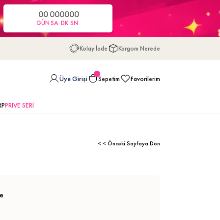
00
00
00
00
GÜN
SA
DK
SN
Kolay İade
Kargom Nerede
Üye Girişi
Sepetim
Favorilerim
RP
PRIVE SERİ
< < Önceki Sayfaya Dön
se