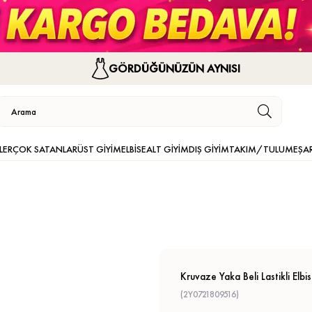
GÖRDÜĞÜNÜZÜN AYNISI
LER
ÇOK SATANLAR
ÜST GİYİM
ELBİSE
ALT GİYİM
DIŞ GİYİM
TAKIM/TULUM
EŞA
Kruvaze Yaka Beli Lastikli Elbi
(2Y0721809516)