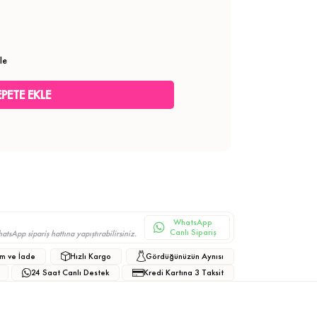
le
WhatsApp
Canlı Sipariş
sApp sipariş hattına yapıştırabilirsiniz.
m ve İade
Hızlı Kargo
Gördüğünüzün Aynısı
24 Saat Canlı Destek
Kredi Kartına 3 Taksit