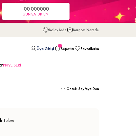
00
00
00
00
GÜN
SA
DK
SN
Kolay İade
Kargom Nerede
Üye Girişi
Sepetim
Favorilerim
RP
PRIVE SERİ
< < Önceki Sayfaya Dön
ı Tulum