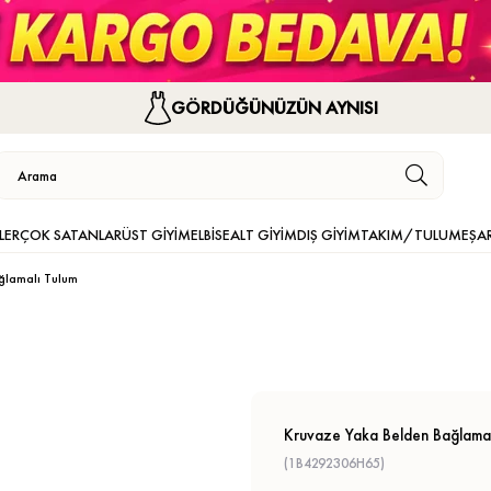
GÖRDÜĞÜNÜZÜN AYNISI
LER
ÇOK SATANLAR
ÜST GİYİM
ELBİSE
ALT GİYİM
DIŞ GİYİM
TAKIM/TULUM
EŞA
ğlamalı Tulum
Kruvaze Yaka Belden Bağlamal
(1B4292306H65)