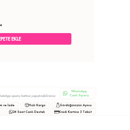
le
WhatsApp
Canlı Sipariş
sApp sipariş hattına yapıştırabilirsiniz.
m ve İade
Hızlı Kargo
Gördüğünüzün Aynısı
24 Saat Canlı Destek
Kredi Kartına 3 Taksit