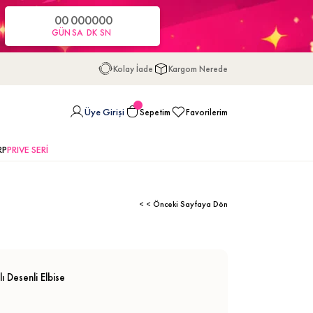
00
00
00
00
GÜN
SA
DK
SN
Kolay İade
Kargom Nerede
Üye Girişi
Sepetim
Favorilerim
RP
PRIVE SERİ
< < Önceki Sayfaya Dön
 Desenli Elbise