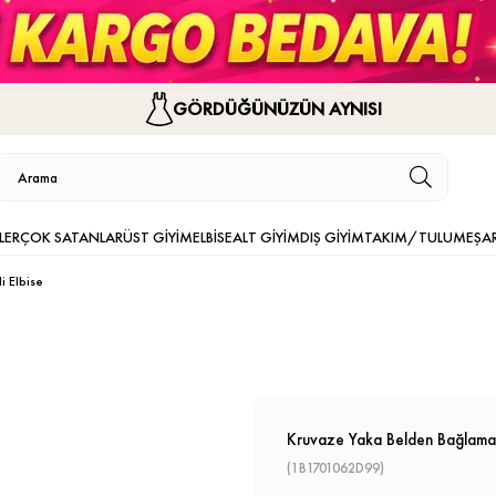
GÖRDÜĞÜNÜZÜN AYNISI
LER
ÇOK SATANLAR
ÜST GİYİM
ELBİSE
ALT GİYİM
DIŞ GİYİM
TAKIM/TULUM
EŞA
i Elbise
Kruvaze Yaka Belden Bağlamalı
(1B1701062D99)