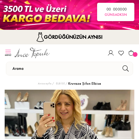
00
00
00
00
GÜN
SA
DK
SN
GÖRDÜĞÜNÜZÜN AYNISI
Kruvaze Şifon Elbise
Anasayfa
ELBİSE