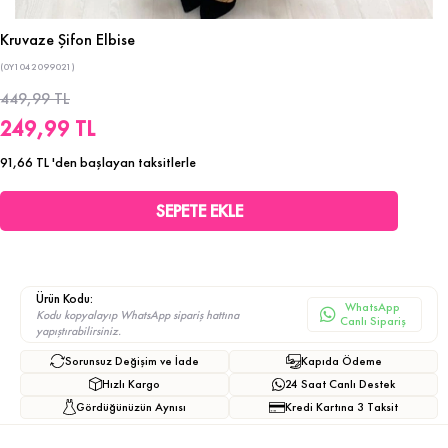
Kruvaze Şifon Elbise
(0Y1042099021)
449,99 TL
249,99 TL
91,66 TL
'den başlayan taksitlerle
Ürün Kodu:
WhatsApp
Kodu kopyalayıp WhatsApp sipariş hattına
Canlı Sipariş
yapıştırabilirsiniz.
Sorunsuz Değişim ve İade
Kapıda Ödeme
Hızlı Kargo
24 Saat Canlı Destek
Gördüğünüzün Aynısı
Kredi Kartına 3 Taksit