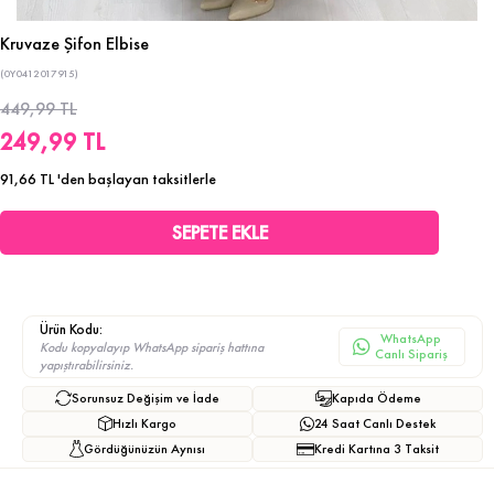
Kruvaze Şifon Elbise
(0Y0412017915)
449,99 TL
249,99 TL
91,66 TL
'den başlayan taksitlerle
Ürün Kodu:
WhatsApp
Kodu kopyalayıp WhatsApp sipariş hattına
Canlı Sipariş
yapıştırabilirsiniz.
Sorunsuz Değişim ve İade
Kapıda Ödeme
Hızlı Kargo
24 Saat Canlı Destek
Gördüğünüzün Aynısı
Kredi Kartına 3 Taksit