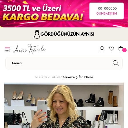
00
00
00
00
GÜN
SA
DK
SN
GÖRDÜĞÜNÜZÜN AYNISI
Kruvaze Şifon Elbise
Anasayfa
ELBİSE