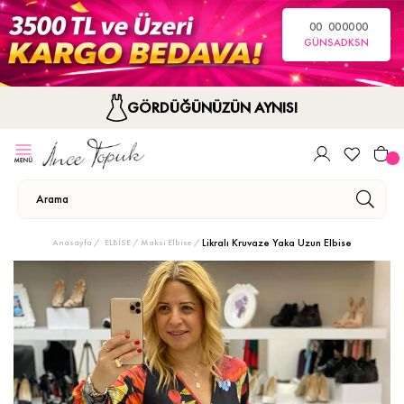
00
00
00
00
GÜN
SA
DK
SN
GÖRDÜĞÜNÜZÜN AYNISI
Likralı Kruvaze Yaka Uzun Elbise
Anasayfa
ELBİSE
Maksi Elbise