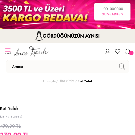
00
00
00
00
GÜN
SA
DK
SN
GÖRDÜĞÜNÜZÜN AYNISI
Kot Yelek
Anasayfa
ÜST GİYİM
Kot Yelek
(2Y1491605559)
479,99 TL