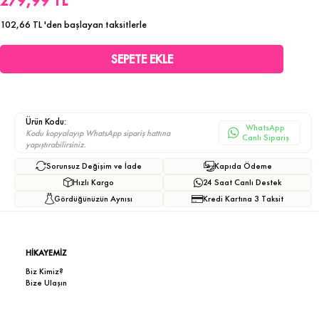
279,99 TL
102,66 TL
'den başlayan taksitlerle
Ürün Kodu:
WhatsApp
Kodu kopyalayıp WhatsApp sipariş hattına
Canlı Sipariş
yapıştırabilirsiniz.
Sorunsuz Değişim ve İade
Kapıda Ödeme
Hızlı Kargo
24 Saat Canlı Destek
Gördüğünüzün Aynısı
Kredi Kartına 3 Taksit
HİKAYEMİZ
Biz Kimiz?
Bize Ulaşın