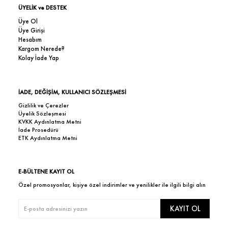
ÜYELİK ve DESTEK
Üye Ol
Üye Girişi
Hesabım
Kargom Nerede?
Kolay İade Yap
İADE, DEĞİŞİM, KULLANICI SÖZLEŞMESİ
Gizlilik ve Çerezler
Üyelik Sözleşmesi
KVKK Aydınlatma Metni
İade Prosedürü
ETK Aydınlatma Metni
E-BÜLTENE KAYIT OL
Özel promosyonlar, kişiye özel indirimler ve yenilikler ile ilgili bilgi alın
KAYIT OL