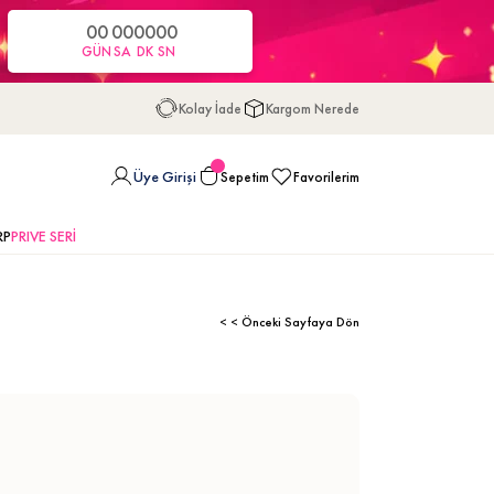
00
00
00
00
GÜN
SA
DK
SN
Kolay İade
Kargom Nerede
Üye Girişi
Sepetim
Favorilerim
RP
PRIVE SERİ
< < Önceki Sayfaya Dön