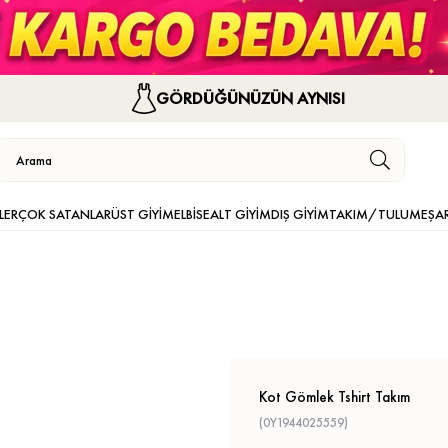
GÖRDÜĞÜNÜZÜN AYNISI
LER
ÇOK SATANLAR
ÜST GİYİM
ELBİSE
ALT GİYİM
DIŞ GİYİM
TAKIM/TULUM
EŞA
Kot Gömlek Tshirt Takım
(0Y1944025559)