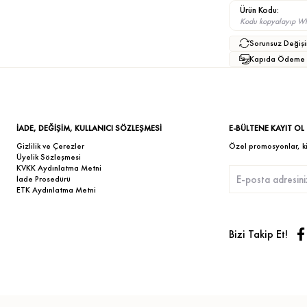
Ürün Kodu:
Kodu kopyalayıp What
Sorunsuz Değişi
Kapıda Ödeme
İADE, DEĞİŞİM, KULLANICI SÖZLEŞMESİ
E-BÜLTENE KAYIT OL
Gizlilik ve Çerezler
Özel promosyonlar, kişi
Üyelik Sözleşmesi
KVKK Aydınlatma Metni
İade Prosedürü
ETK Aydınlatma Metni
Bizi Takip Et!