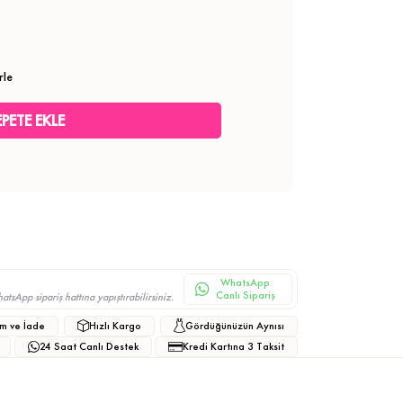
rle
WhatsApp
Canlı Sipariş
sApp sipariş hattına yapıştırabilirsiniz.
m ve İade
Hızlı Kargo
Gördüğünüzün Aynısı
24 Saat Canlı Destek
Kredi Kartına 3 Taksit