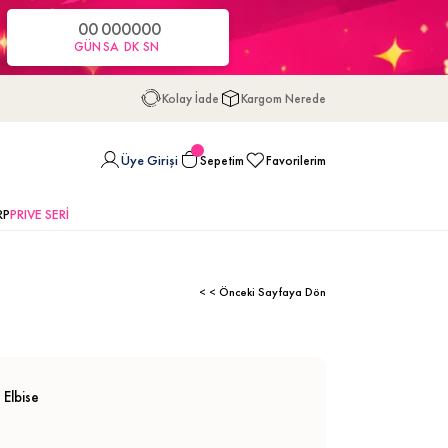
00
00
00
00
GÜN
SA
DK
SN
Kolay İade
Kargom Nerede
Üye Girişi
Sepetim
Favorilerim
RP
PRIVE SERİ
< < Önceki Sayfaya Dön
 Elbise