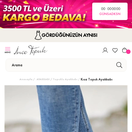
00
00
00
00
GÜN
SA
DK
SN
GÖRDÜĞÜNÜZÜN AYNISI
Kısa Topuk Ayakkabı
Anasayfa
AYAKKABI
Topuklu Ayakkabı