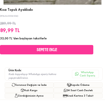
Kısa Topuk Ayakkabı
(8YAZA0004004)
289,99 TL
89,99 TL
33,00 TL
'den başlayan taksitlerle
Ürün Kodu:
WhatsApp
Kodu kopyalayıp WhatsApp sipariş hattına
Canlı Sipariş
yapıştırabilirsiniz.
Sorunsuz Değişim ve İade
Kapıda Ödeme
Hızlı Kargo
24 Saat Canlı Destek
Gördüğünüzün Aynısı
Kredi Kartına 3 Taksit