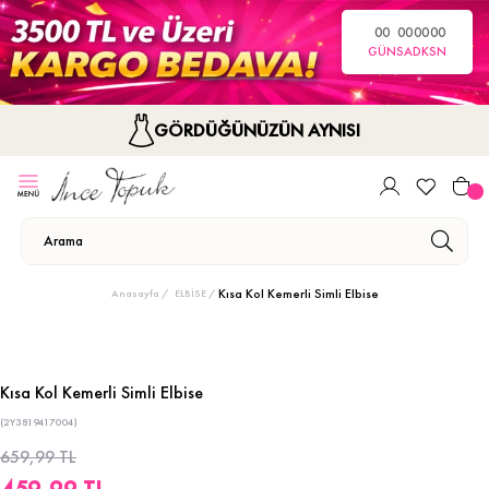
00
00
00
00
GÜN
SA
DK
SN
GÖRDÜĞÜNÜZÜN AYNISI
Kısa Kol Kemerli Simli Elbise
Anasayfa
ELBİSE
Kısa Kol Kemerli Simli Elbise
(2Y3819417004)
659,99 TL