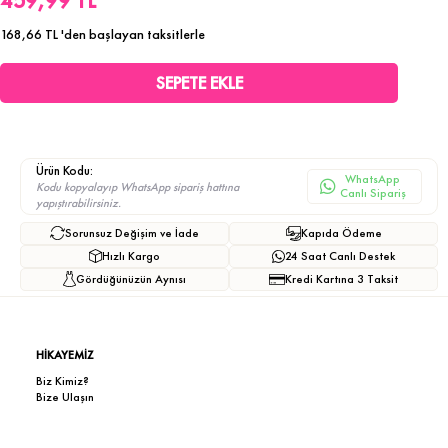
459,99 TL
168,66 TL
'den başlayan taksitlerle
Ürün Kodu:
WhatsApp
Kodu kopyalayıp WhatsApp sipariş hattına
Canlı Sipariş
yapıştırabilirsiniz.
Sorunsuz Değişim ve İade
Kapıda Ödeme
Hızlı Kargo
24 Saat Canlı Destek
Gördüğünüzün Aynısı
Kredi Kartına 3 Taksit
HİKAYEMİZ
Biz Kimiz?
Bize Ulaşın