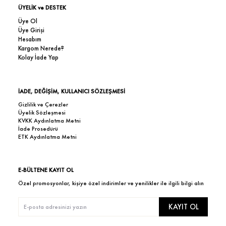
ÜYELİK ve DESTEK
Üye Ol
Üye Girişi
Hesabım
Kargom Nerede?
Kolay İade Yap
İADE, DEĞİŞİM, KULLANICI SÖZLEŞMESİ
Gizlilik ve Çerezler
Üyelik Sözleşmesi
KVKK Aydınlatma Metni
İade Prosedürü
ETK Aydınlatma Metni
E-BÜLTENE KAYIT OL
Özel promosyonlar, kişiye özel indirimler ve yenilikler ile ilgili bilgi alın
KAYIT OL