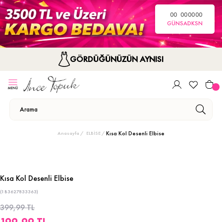
00
00
00
00
GÜN
SA
DK
SN
GÖRDÜĞÜNÜZÜN AYNISI
Kısa Kol Desenli Elbise
Anasayfa
ELBİSE
Kısa Kol Desenli Elbise
(1B3627833363)
399,99 TL