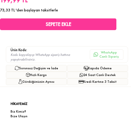
199,99 TL
73,33 TL
'den başlayan taksitlerle
Ürün Kodu:
WhatsApp
Kodu kopyalayıp WhatsApp sipariş hattına
Canlı Sipariş
yapıştırabilirsiniz.
Sorunsuz Değişim ve İade
Kapıda Ödeme
Hızlı Kargo
24 Saat Canlı Destek
Gördüğünüzün Aynısı
Kredi Kartına 3 Taksit
HİKAYEMİZ
Biz Kimiz?
Bize Ulaşın