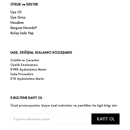
ÜYELİK ve DESTEK
Üye Ol
Üye Girişi
Hesabım
Kargom Nerede?
Kolay İade Yap
İADE, DEĞİŞİM, KULLANICI SÖZLEŞMESİ
Gizlilik ve Çerezler
Üyelik Sözleşmesi
KVKK Aydınlatma Metni
İade Prosedürü
ETK Aydınlatma Metni
E-BÜLTENE KAYIT OL
Özel promosyonlar, kişiye özel indirimler ve yenilikler ile ilgili bilgi alın
KAYIT OL