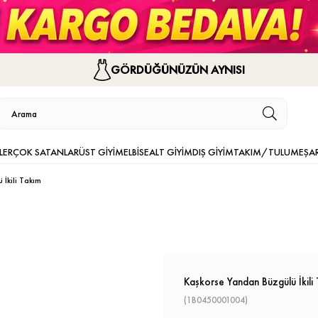
GÖRDÜĞÜNÜZÜN AYNISI
LER
ÇOK SATANLAR
ÜST GİYİM
ELBİSE
ALT GİYİM
DIŞ GİYİM
TAKIM/TULUM
EŞA
İkili Takım
Kaşkorse Yandan Büzgülü İkili
(1B0450001004)