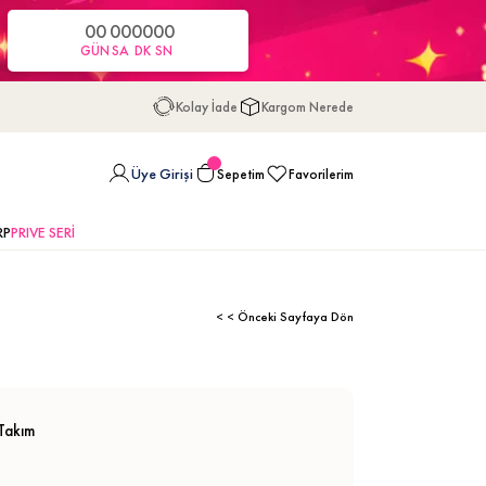
00
00
00
00
GÜN
SA
DK
SN
Kolay İade
Kargom Nerede
Üye Girişi
Sepetim
Favorilerim
RP
PRIVE SERİ
< < Önceki Sayfaya Dön
 Takım