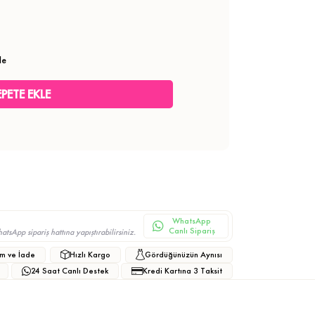
le
WhatsApp
Canlı Sipariş
sApp sipariş hattına yapıştırabilirsiniz.
m ve İade
Hızlı Kargo
Gördüğünüzün Aynısı
24 Saat Canlı Destek
Kredi Kartına 3 Taksit