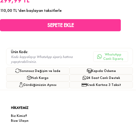
299,99 TL
110,00 TL
'den başlayan taksitlerle
Ürün Kodu:
WhatsApp
Kodu kopyalayıp WhatsApp sipariş hattına
Canlı Sipariş
yapıştırabilirsiniz.
Sorunsuz Değişim ve İade
Kapıda Ödeme
Hızlı Kargo
24 Saat Canlı Destek
Gördüğünüzün Aynısı
Kredi Kartına 3 Taksit
HİKAYEMİZ
Biz Kimiz?
Bize Ulaşın