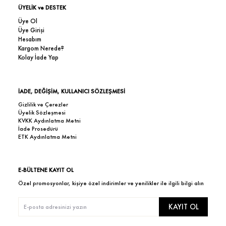
ÜYELİK ve DESTEK
Üye Ol
Üye Girişi
Hesabım
Kargom Nerede?
Kolay İade Yap
İADE, DEĞİŞİM, KULLANICI SÖZLEŞMESİ
Gizlilik ve Çerezler
Üyelik Sözleşmesi
KVKK Aydınlatma Metni
İade Prosedürü
ETK Aydınlatma Metni
E-BÜLTENE KAYIT OL
Özel promosyonlar, kişiye özel indirimler ve yenilikler ile ilgili bilgi alın
KAYIT OL