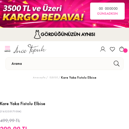
00
00
00
00
GÜN
SA
DK
SN
GÖRDÜĞÜNÜZÜN AYNISI
Kare Yaka Fistolu Elbise
Anasayfa
ELBİSE
Kare Yaka Fistolu Elbise
(1b5235171004)
499,99 TL