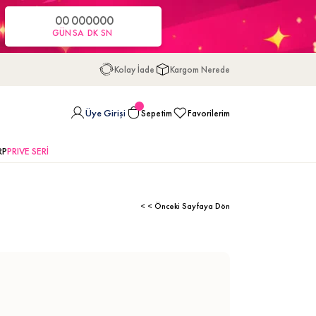
00
00
00
00
GÜN
SA
DK
SN
Kolay İade
Kargom Nerede
Üye Girişi
Sepetim
Favorilerim
RP
PRIVE SERİ
< < Önceki Sayfaya Dön