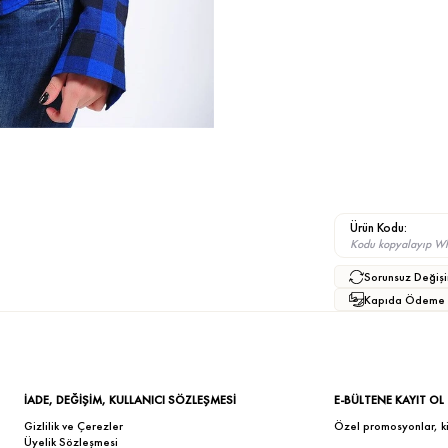
Ürün Kodu:
Kodu kopyalayıp What
Sorunsuz Değişi
Kapıda Ödeme
İADE, DEĞİŞİM, KULLANICI SÖZLEŞMESİ
E-BÜLTENE KAYIT OL
Gizlilik ve Çerezler
Özel promosyonlar, kişi
Üyelik Sözleşmesi