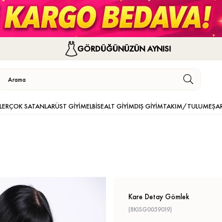
GÖRDÜĞÜNÜZÜN AYNISI
LER
ÇOK SATANLAR
ÜST GİYİM
ELBİSE
ALT GİYİM
DIŞ GİYİM
TAKIM/TULUM
EŞA
Kare Detay Gömlek
(8KISG0059019)