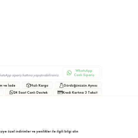
WhatsApp
Canlı Sipariş
sApp sipariş hattına yapıştırabilirsiniz.
m ve İade
Hızlı Kargo
Gördüğünüzün Aynısı
24 Saat Canlı Destek
Kredi Kartına 3 Taksit
ye özel indirimler ve yenilikler ile ilgili bilgi alın