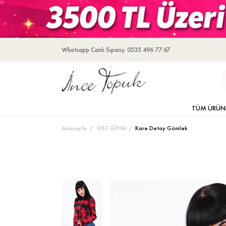
Whatsapp Canlı Sipariş: 0535 496 77 67
TÜM ÜRÜN
Anasayfa
ÜST GİYİM
Kare Detay Gömlek