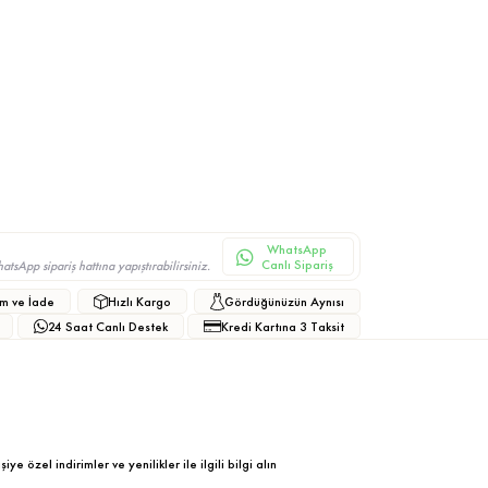
WhatsApp
Canlı Sipariş
sApp sipariş hattına yapıştırabilirsiniz.
m ve İade
Hızlı Kargo
Gördüğünüzün Aynısı
24 Saat Canlı Destek
Kredi Kartına 3 Taksit
ye özel indirimler ve yenilikler ile ilgili bilgi alın