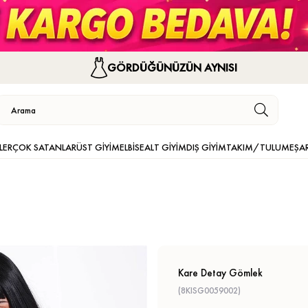
GÖRDÜĞÜNÜZÜN AYNISI
LER
ÇOK SATANLAR
ÜST GİYİM
ELBİSE
ALT GİYİM
DIŞ GİYİM
TAKIM/TULUM
EŞA
Kare Detay Gömlek
(8KISG0059002)