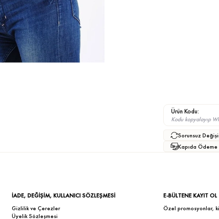
Ürün Kodu:
Kodu kopyalayıp What
Sorunsuz Değişi
Kapıda Ödeme
İADE, DEĞİŞİM, KULLANICI SÖZLEŞMESİ
E-BÜLTENE KAYIT OL
Gizlilik ve Çerezler
Özel promosyonlar, kişi
Üyelik Sözleşmesi