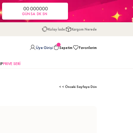
00
00
00
00
GÜN
SA
DK
SN
Kolay İade
Kargom Nerede
Üye Girişi
Sepetim
Favorilerim
RP
PRIVE SERİ
< < Önceki Sayfaya Dön