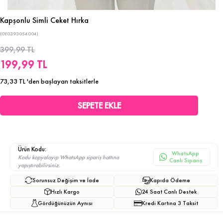
Kapşonlu Simli Ceket Hırka
(0Y0393054004)
399,99 TL
199,99 TL
73,33 TL
'den başlayan taksitlerle
Ürün Kodu:
WhatsApp
Kodu kopyalayıp WhatsApp sipariş hattına
Canlı Sipariş
yapıştırabilirsiniz.
Sorunsuz Değişim ve İade
Kapıda Ödeme
Hızlı Kargo
24 Saat Canlı Destek
Gördüğünüzün Aynısı
Kredi Kartına 3 Taksit