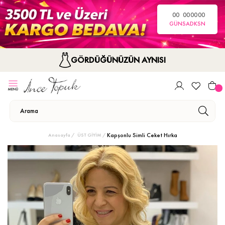
00
00
00
00
GÜN
SA
DK
SN
GÖRDÜĞÜNÜZÜN AYNISI
Kapşonlu Simli Ceket Hırka
Anasayfa
ÜST GİYİM