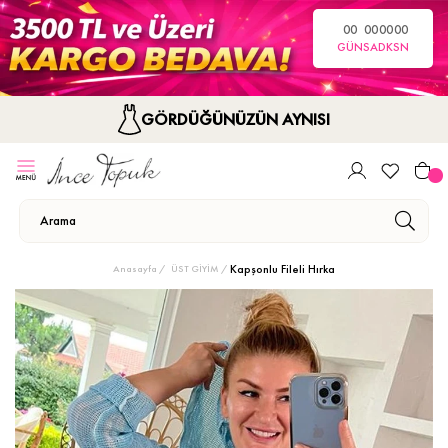
00
00
00
00
GÜN
SA
DK
SN
GÖRDÜĞÜNÜZÜN AYNISI
Kapşonlu Fileli Hırka
Anasayfa
ÜST GİYİM