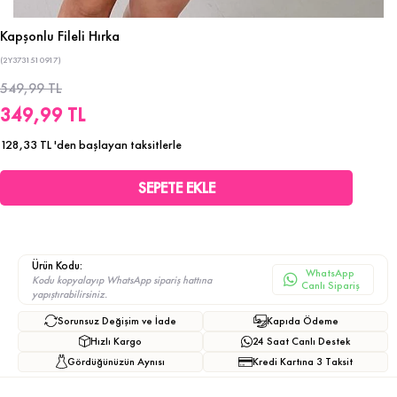
Kapşonlu Fileli Hırka
(2Y3731510917)
549,99 TL
349,99 TL
128,33 TL
'den başlayan taksitlerle
Ürün Kodu:
WhatsApp
Kodu kopyalayıp WhatsApp sipariş hattına
Canlı Sipariş
yapıştırabilirsiniz.
Sorunsuz Değişim ve İade
Kapıda Ödeme
Hızlı Kargo
24 Saat Canlı Destek
Gördüğünüzün Aynısı
Kredi Kartına 3 Taksit