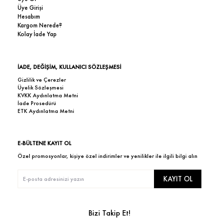
Üye Girişi
Hesabım
Kargom Nerede?
Kolay İade Yap
İADE, DEĞİŞİM, KULLANICI SÖZLEŞMESİ
Gizlilik ve Çerezler
Üyelik Sözleşmesi
KVKK Aydınlatma Metni
İade Prosedürü
ETK Aydınlatma Metni
E-BÜLTENE KAYIT OL
Özel promosyonlar, kişiye özel indirimler ve yenilikler ile ilgili bilgi alın
KAYIT OL
Bizi Takip Et!