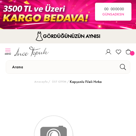
00
00
00
00
GÜN
SA
DK
SN
GÖRDÜĞÜNÜZÜN AYNISI
Kapşonlu Fileli Hırka
Anasayfa
ÜST GİYİM