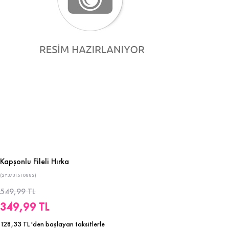
Kapşonlu Fileli Hırka
(2Y3731510882)
549,99 TL
349,99 TL
128,33 TL
'den başlayan taksitlerle