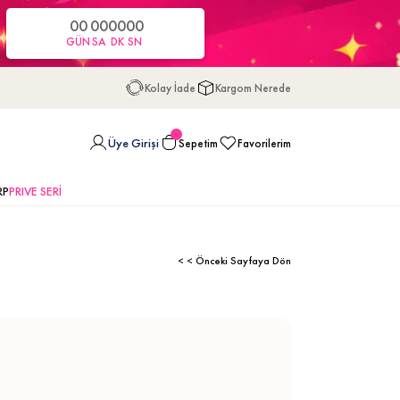
00
00
00
00
GÜN
SA
DK
SN
Kolay İade
Kargom Nerede
Üye Girişi
Sepetim
Favorilerim
RP
PRIVE SERİ
< < Önceki Sayfaya Dön