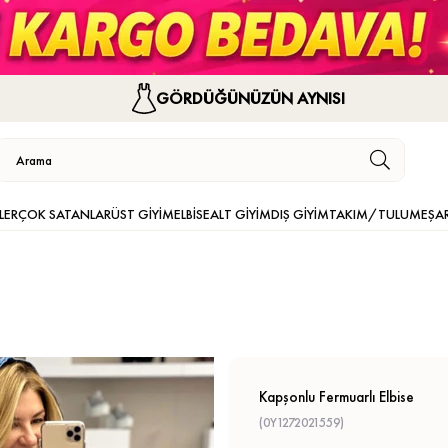
GÖRDÜĞÜNÜZÜN AYNISI
LER
ÇOK SATANLAR
ÜST GİYİM
ELBİSE
ALT GİYİM
DIŞ GİYİM
TAKIM/TULUM
EŞA
Kapşonlu Fermuarlı Elbise
(0Y1272021559)