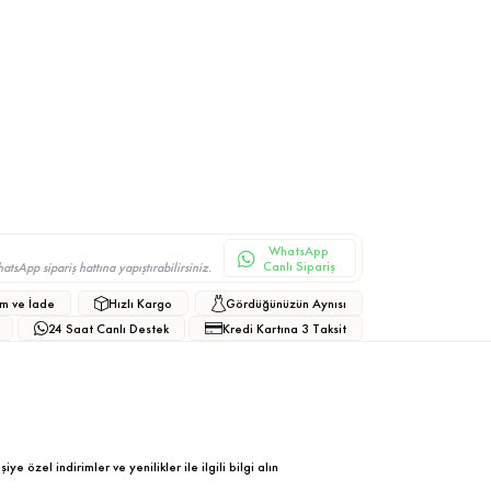
WhatsApp
Canlı Sipariş
sApp sipariş hattına yapıştırabilirsiniz.
m ve İade
Hızlı Kargo
Gördüğünüzün Aynısı
24 Saat Canlı Destek
Kredi Kartına 3 Taksit
ye özel indirimler ve yenilikler ile ilgili bilgi alın