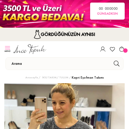
00
00
00
00
GÜN
SA
DK
SN
GÖRDÜĞÜNÜZÜN AYNISI
Kapri Eşofman Takımı
Anasayfa
İKİLİ TAKIM/ TULUM