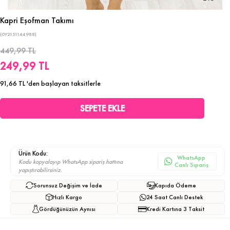
Kapri Eşofman Takımı
(0Y2151144988)
449,99 TL
249,99 TL
91,66 TL
'den başlayan taksitlerle
Ürün Kodu:
WhatsApp
Kodu kopyalayıp WhatsApp sipariş hattına
Canlı Sipariş
yapıştırabilirsiniz.
Sorunsuz Değişim ve İade
Kapıda Ödeme
Hızlı Kargo
24 Saat Canlı Destek
Gördüğünüzün Aynısı
Kredi Kartına 3 Taksit