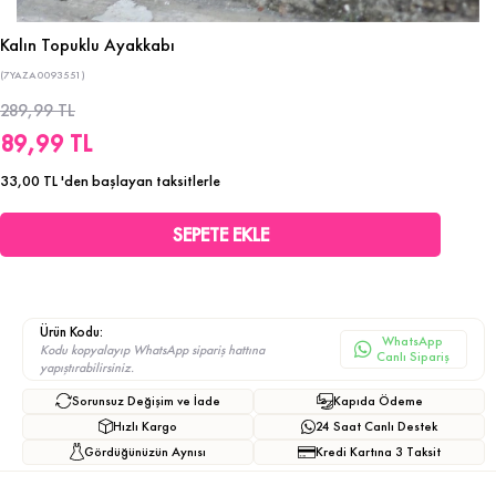
Kalın Topuklu Ayakkabı
(7YAZA0093551)
289,99 TL
89,99 TL
33,00 TL
'den başlayan taksitlerle
Ürün Kodu:
WhatsApp
Kodu kopyalayıp WhatsApp sipariş hattına
Canlı Sipariş
yapıştırabilirsiniz.
Sorunsuz Değişim ve İade
Kapıda Ödeme
Hızlı Kargo
24 Saat Canlı Destek
Gördüğünüzün Aynısı
Kredi Kartına 3 Taksit