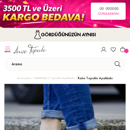
00
00
00
00
GÜN
SA
DK
SN
GÖRDÜĞÜNÜZÜN AYNISI
Kalın Topuklu Ayakkabı
Anasayfa
AYAKKABI
Topuklu Ayakkabı