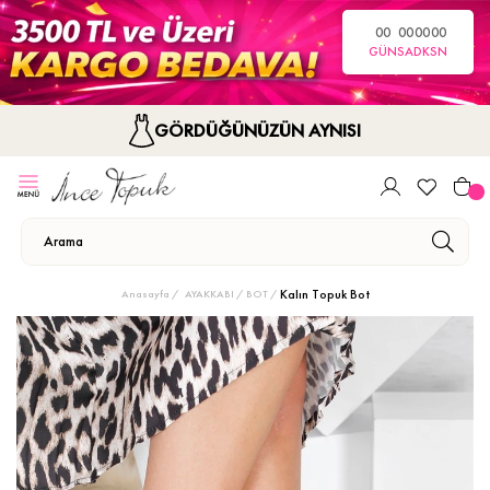
00
00
00
00
GÜN
SA
DK
SN
GÖRDÜĞÜNÜZÜN AYNISI
Kalın Topuk Bot
Anasayfa
AYAKKABI
BOT