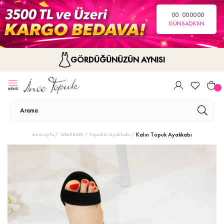
00
00
00
00
GÜN
SA
DK
SN
GÖRDÜĞÜNÜZÜN AYNISI
Kalın Topuk Ayakkabı
Anasayfa
AYAKKABI
Topuklu Ayakkabı