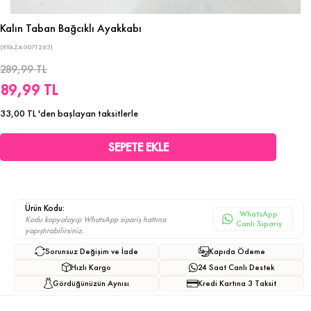
Kalın Taban Bağcıklı Ayakkabı
(8YAZA0071263)
289,99 TL
89,99 TL
33,00 TL
'den başlayan taksitlerle
Ürün Kodu:
WhatsApp
Kodu kopyalayıp WhatsApp sipariş hattına
Canlı Sipariş
yapıştırabilirsiniz.
Sorunsuz Değişim ve İade
Kapıda Ödeme
Hızlı Kargo
24 Saat Canlı Destek
Gördüğünüzün Aynısı
Kredi Kartına 3 Taksit