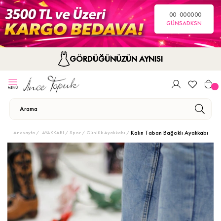
00
00
00
00
GÜN
SA
DK
SN
GÖRDÜĞÜNÜZÜN AYNISI
Kalın Taban Bağcıklı Ayakkabı
Anasayfa
AYAKKABI
Spor / Günlük Ayakkabı