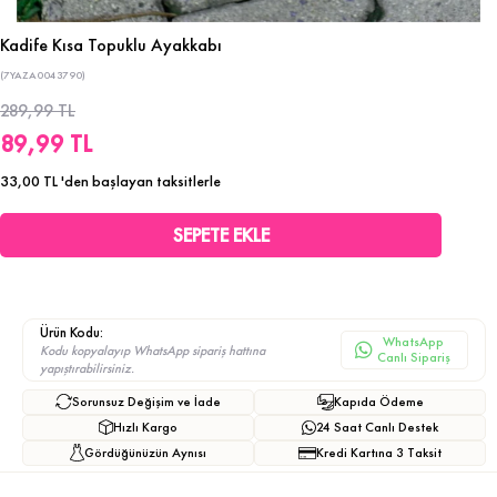
Kadife Kısa Topuklu Ayakkabı
(7YAZA0043790)
289,99 TL
89,99 TL
33,00 TL
'den başlayan taksitlerle
Ürün Kodu:
WhatsApp
Kodu kopyalayıp WhatsApp sipariş hattına
Canlı Sipariş
yapıştırabilirsiniz.
Sorunsuz Değişim ve İade
Kapıda Ödeme
Hızlı Kargo
24 Saat Canlı Destek
Gördüğünüzün Aynısı
Kredi Kartına 3 Taksit