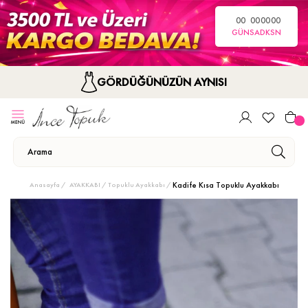
00
00
00
00
GÜN
SA
DK
SN
GÖRDÜĞÜNÜZÜN AYNISI
Kadife Kısa Topuklu Ayakkabı
Anasayfa
AYAKKABI
Topuklu Ayakkabı