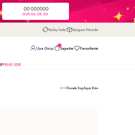
00
00
00
00
GÜN
SA
DK
SN
Kolay İade
Kargom Nerede
Üye Girişi
Sepetim
Favorilerim
RP
PRIVE SERİ
< < Önceki Sayfaya Dön