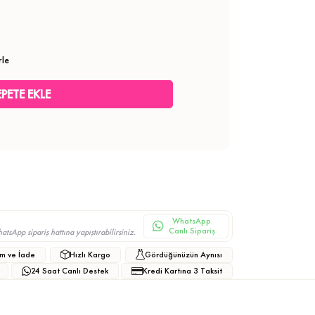
rle
WhatsApp
Canlı Sipariş
sApp sipariş hattına yapıştırabilirsiniz.
m ve İade
Hızlı Kargo
Gördüğünüzün Aynısı
24 Saat Canlı Destek
Kredi Kartına 3 Taksit