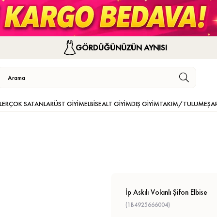
GÖRDÜĞÜNÜZÜN AYNISI
LER
ÇOK SATANLAR
ÜST GİYİM
ELBİSE
ALT GİYİM
DIŞ GİYİM
TAKIM/TULUM
EŞA
İp Askılı Volanlı Şifon Elbise
(1B4925666004)