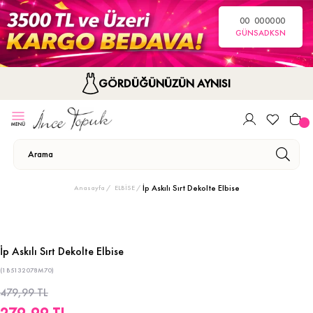
00
00
00
00
GÜN
SA
DK
SN
GÖRDÜĞÜNÜZÜN AYNISI
İp Askılı Sırt Dekolte Elbise
Anasayfa
ELBİSE
İp Askılı Sırt Dekolte Elbise
(1B5132078M70)
479,99 TL