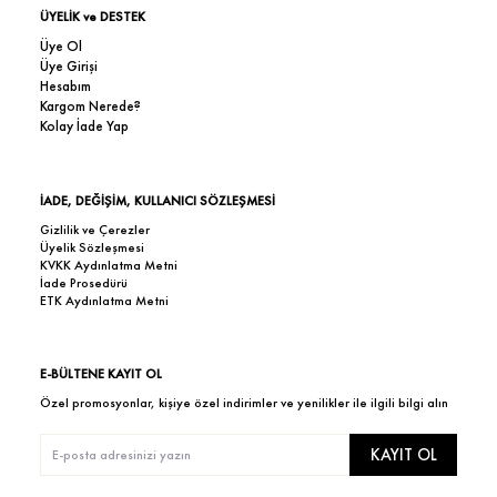
ÜYELİK ve DESTEK
Üye Ol
Üye Girişi
Hesabım
Kargom Nerede?
Kolay İade Yap
İADE, DEĞİŞİM, KULLANICI SÖZLEŞMESİ
Gizlilik ve Çerezler
Üyelik Sözleşmesi
KVKK Aydınlatma Metni
İade Prosedürü
ETK Aydınlatma Metni
E-BÜLTENE KAYIT OL
Özel promosyonlar, kişiye özel indirimler ve yenilikler ile ilgili bilgi alın
KAYIT OL