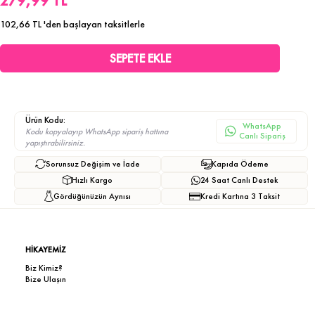
279,99 TL
102,66 TL
'den başlayan taksitlerle
Ürün Kodu:
WhatsApp
Kodu kopyalayıp WhatsApp sipariş hattına
Canlı Sipariş
yapıştırabilirsiniz.
Sorunsuz Değişim ve İade
Kapıda Ödeme
Hızlı Kargo
24 Saat Canlı Destek
Gördüğünüzün Aynısı
Kredi Kartına 3 Taksit
HİKAYEMİZ
Biz Kimiz?
Bize Ulaşın