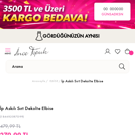
00
00
00
00
GÜN
SA
DK
SN
GÖRDÜĞÜNÜZÜN AYNISI
İp Askılı Sırt Dekolte Elbise
Anasayfa
ELBİSE
İp Askılı Sırt Dekolte Elbise
(1B4482087D99)
479,99 TL