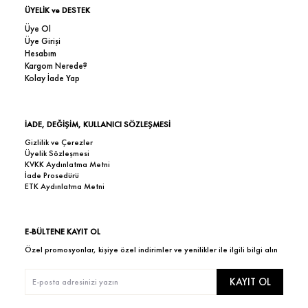
ÜYELİK ve DESTEK
Üye Ol
Üye Girişi
Hesabım
Kargom Nerede?
Kolay İade Yap
İADE, DEĞİŞİM, KULLANICI SÖZLEŞMESİ
Gizlilik ve Çerezler
Üyelik Sözleşmesi
KVKK Aydınlatma Metni
İade Prosedürü
ETK Aydınlatma Metni
E-BÜLTENE KAYIT OL
Özel promosyonlar, kişiye özel indirimler ve yenilikler ile ilgili bilgi alın
KAYIT OL