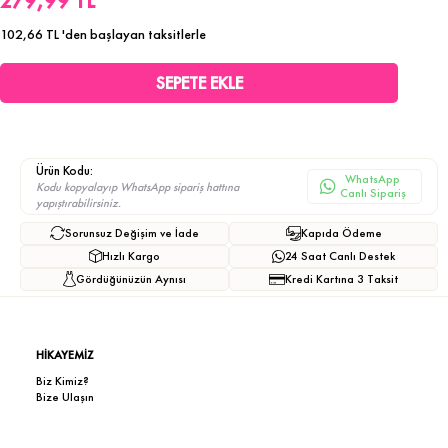
279,99 TL
102,66 TL
'den başlayan taksitlerle
Ürün Kodu:
WhatsApp
Kodu kopyalayıp WhatsApp sipariş hattına
Canlı Sipariş
yapıştırabilirsiniz.
Sorunsuz Değişim ve İade
Kapıda Ödeme
Hızlı Kargo
24 Saat Canlı Destek
Gördüğünüzün Aynısı
Kredi Kartına 3 Taksit
HİKAYEMİZ
Biz Kimiz?
Bize Ulaşın