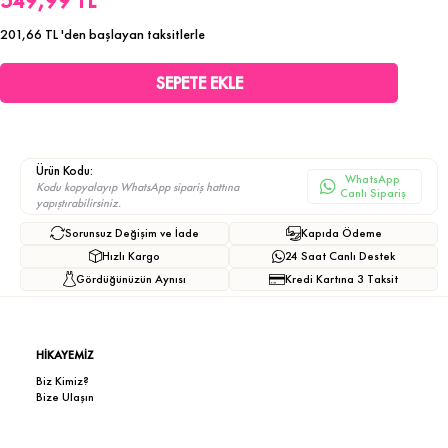
549,99 TL
201,66 TL
'den başlayan taksitlerle
Ürün Kodu:
WhatsApp
Kodu kopyalayıp WhatsApp sipariş hattına
Canlı Sipariş
yapıştırabilirsiniz.
Sorunsuz Değişim ve İade
Kapıda Ödeme
Hızlı Kargo
24 Saat Canlı Destek
Gördüğünüzün Aynısı
Kredi Kartına 3 Taksit
HİKAYEMİZ
Biz Kimiz?
Bize Ulaşın