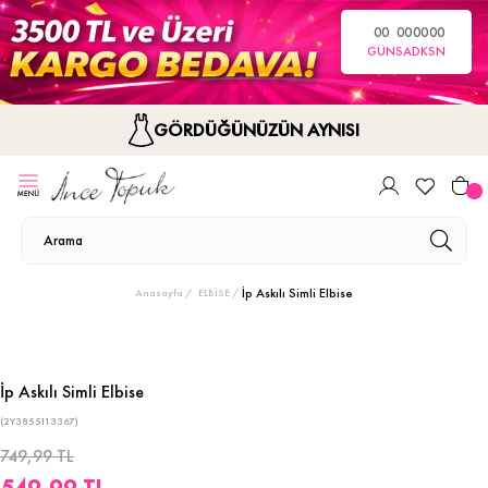
00
00
00
00
GÜN
SA
DK
SN
GÖRDÜĞÜNÜZÜN AYNISI
İp Askılı Simli Elbise
Anasayfa
ELBİSE
İp Askılı Simli Elbise
(2Y3855113367)
749,99 TL