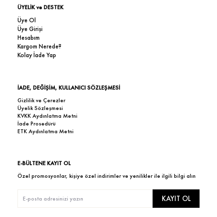
ÜYELİK ve DESTEK
Üye Ol
Üye Girişi
Hesabım
Kargom Nerede?
Kolay İade Yap
İADE, DEĞİŞİM, KULLANICI SÖZLEŞMESİ
Gizlilik ve Çerezler
Üyelik Sözleşmesi
KVKK Aydınlatma Metni
İade Prosedürü
ETK Aydınlatma Metni
E-BÜLTENE KAYIT OL
Özel promosyonlar, kişiye özel indirimler ve yenilikler ile ilgili bilgi alın
KAYIT OL