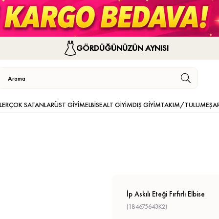
GÖRDÜĞÜNÜZÜN AYNISI
LER
ÇOK SATANLAR
ÜST GİYİM
ELBİSE
ALT GİYİM
DIŞ GİYİM
TAKIM/TULUM
EŞA
İp Askılı Eteği Fırfırlı Elbise
(1B4675643K2)