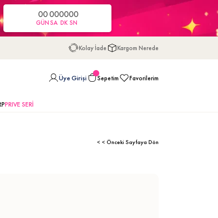
00
00
00
00
GÜN
SA
DK
SN
Kolay İade
Kargom Nerede
Üye Girişi
Sepetim
Favorilerim
RP
PRIVE SERİ
< < Önceki Sayfaya Dön