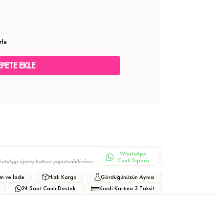
rle
WhatsApp
Canlı Sipariş
sApp sipariş hattına yapıştırabilirsiniz.
m ve İade
Hızlı Kargo
Gördüğünüzün Aynısı
24 Saat Canlı Destek
Kredi Kartına 3 Taksit