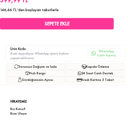
399,99 TL
146,66 TL
'den başlayan taksitlerle
Ürün Kodu:
WhatsApp
Kodu kopyalayıp WhatsApp sipariş hattına
Canlı Sipariş
yapıştırabilirsiniz.
Sorunsuz Değişim ve İade
Kapıda Ödeme
Hızlı Kargo
24 Saat Canlı Destek
Gördüğünüzün Aynısı
Kredi Kartına 3 Taksit
HİKAYEMİZ
Biz Kimiz?
Bize Ulaşın