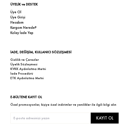
ÜYELİK ve DESTEK
Üye Ol
Üye Girişi
Hesabım
Kargom Nerede?
Kolay İade Yap
İADE, DEĞİŞİM, KULLANICI SÖZLEŞMESİ
Gizlilik ve Çerezler
Üyelik Sözleşmesi
KVKK Aydınlatma Metni
İade Prosedürü
ETK Aydınlatma Metni
E-BÜLTENE KAYIT OL
Özel promosyonlar, kişiye özel indirimler ve yenilikler ile ilgili bilgi alın
KAYIT OL