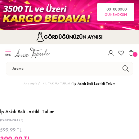
00
00
00
00
GÜN
SA
DK
SN
GÖRDÜĞÜNÜZÜN AYNISI
İp Askılı Beli Lastikli Tulum
Anasayfa
İKİLİ TAKIM/ TULUM
İp Askılı Beli Lastikli Tulum
(2Y3391694A20)
599,99 TL