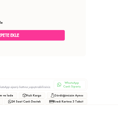
le
WhatsApp
Canlı Sipariş
sApp sipariş hattına yapıştırabilirsiniz.
m ve İade
Hızlı Kargo
Gördüğünüzün Aynısı
24 Saat Canlı Destek
Kredi Kartına 3 Taksit