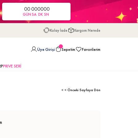
00
00
00
00
GÜN
SA
DK
SN
Kolay İade
Kargom Nerede
Üye Girişi
Sepetim
Favorilerim
RP
PRIVE SERİ
< < Önceki Sayfaya Dön
m