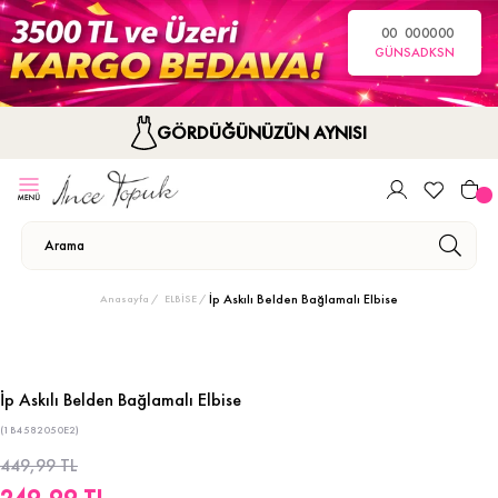
00
00
00
00
GÜN
SA
DK
SN
GÖRDÜĞÜNÜZÜN AYNISI
İp Askılı Belden Bağlamalı Elbise
Anasayfa
ELBİSE
İp Askılı Belden Bağlamalı Elbise
(1B4582050E2)
449,99 TL