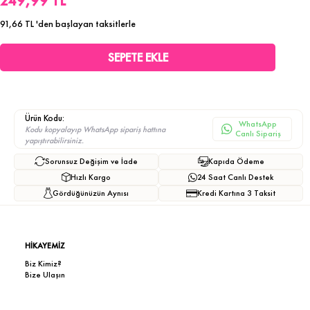
249,99 TL
91,66 TL
'den başlayan taksitlerle
Ürün Kodu:
WhatsApp
Kodu kopyalayıp WhatsApp sipariş hattına
Canlı Sipariş
yapıştırabilirsiniz.
Sorunsuz Değişim ve İade
Kapıda Ödeme
Hızlı Kargo
24 Saat Canlı Destek
Gördüğünüzün Aynısı
Kredi Kartına 3 Taksit
HİKAYEMİZ
Biz Kimiz?
Bize Ulaşın