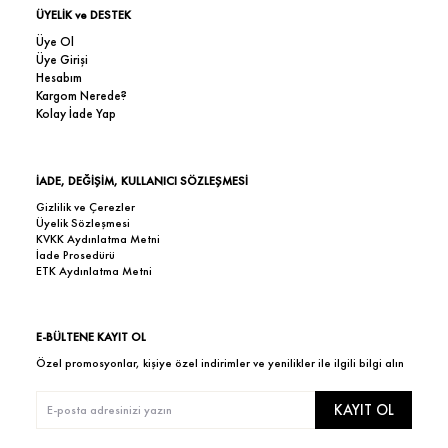
ÜYELİK ve DESTEK
Üye Ol
Üye Girişi
Hesabım
Kargom Nerede?
Kolay İade Yap
İADE, DEĞİŞİM, KULLANICI SÖZLEŞMESİ
Gizlilik ve Çerezler
Üyelik Sözleşmesi
KVKK Aydınlatma Metni
İade Prosedürü
ETK Aydınlatma Metni
E-BÜLTENE KAYIT OL
Özel promosyonlar, kişiye özel indirimler ve yenilikler ile ilgili bilgi alın
KAYIT OL